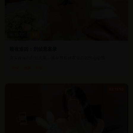
35.7
万
4.8
暗夜追凶：刑侦悬案录
真实改编的刑侦大案，揭秘警察破案背后的惊心动魄
刑侦
悬案
犯罪
02:15:50