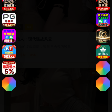
33.5
万
4.6
都市猎人：现代谍战风云
紧张刺激的谍战剧情，智慧与勇气的较量
谍战
悬疑
都市
01:48:30