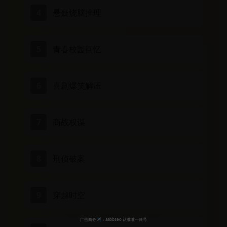
4
悬疑烧脑推理
5
青春校园回忆
6
喜剧爆笑解压
7
商战权谋
8
刑侦破案
9
穿越时空