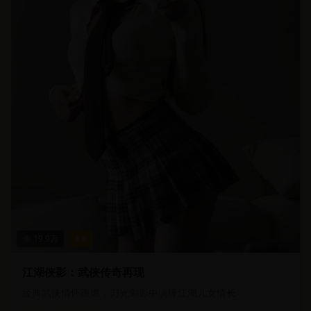
19.9
万
4.6
江湖侠影：武侠传奇再现
经典武侠情怀重燃，刀光剑影中演绎江湖儿女情长