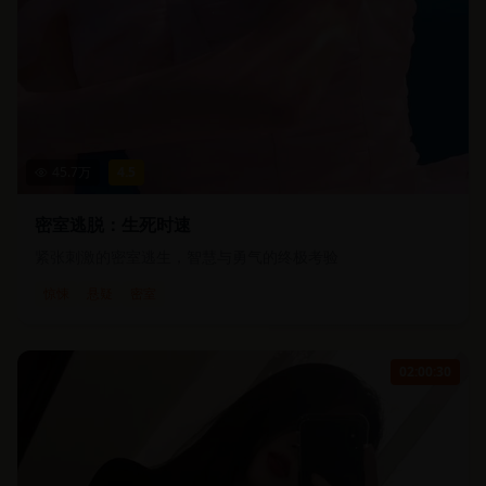
45.7
万
4.5
密室逃脱：生死时速
紧张刺激的密室逃生，智慧与勇气的终极考验
惊悚
悬疑
密室
02:00:30