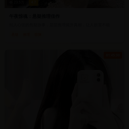
23.5
万
4.7
午夜惊魂：悬疑推理佳作
扣人心弦的悬疑故事，层层推理揭开真相，让人欲罢不能
悬疑
推理
惊悚
01:45:30