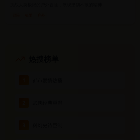
挑战人类极限的户外冒险，展现坚韧不拔的精神
冒险
极限
户外
热搜榜单
1
都市爱情热播
2
武侠经典重温
3
科幻史诗巨制