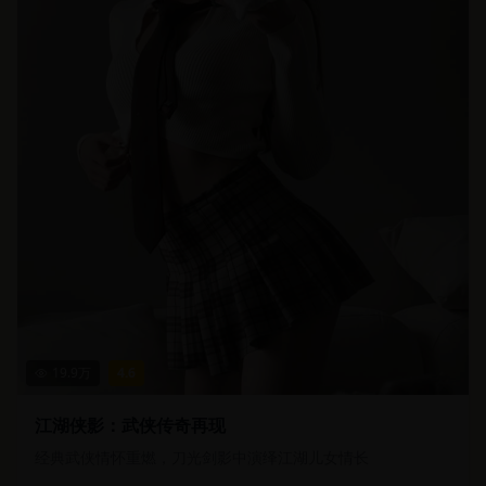
19.9
万
4.6
江湖侠影：武侠传奇再现
经典武侠情怀重燃，刀光剑影中演绎江湖儿女情长