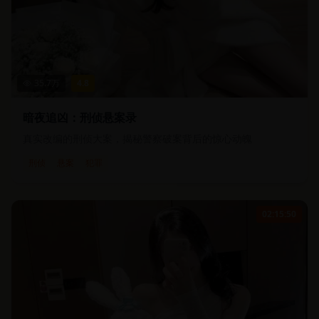
35.7
万
4.8
暗夜追凶：刑侦悬案录
真实改编的刑侦大案，揭秘警察破案背后的惊心动魄
刑侦
悬案
犯罪
02:15:50