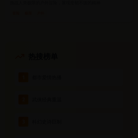
挑战人类极限的户外冒险，展现坚韧不拔的精神
冒险
极限
户外
热搜榜单
1
都市爱情热播
2
武侠经典重温
3
科幻史诗巨制