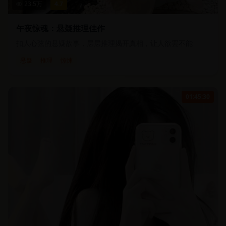
23.5
万
4.7
午夜惊魂：悬疑推理佳作
扣人心弦的悬疑故事，层层推理揭开真相，让人欲罢不能
悬疑
推理
惊悚
01:45:30