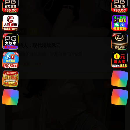
33.5
万
4.6
都市猎人：现代谍战风云
紧张刺激的谍战剧情，智慧与勇气的较量
谍战
悬疑
都市
01:48:30