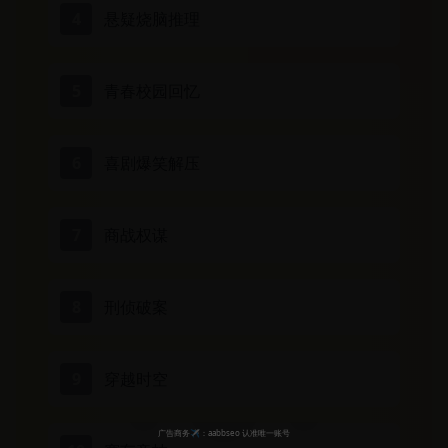
4
悬疑烧脑推理
5
青春校园回忆
6
喜剧爆笑解压
7
商战权谋
8
刑侦破案
9
穿越时空